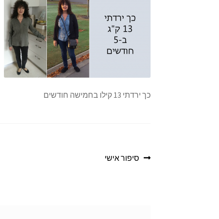
כך ירדתי 13 קילו בחמישה חודשים
ניווט
הפוסט
סיפור אישי
הקודם: