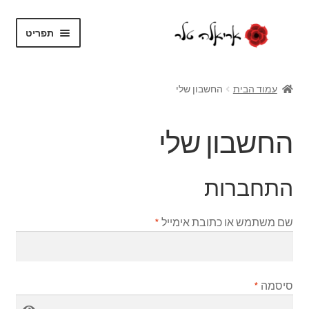
דלג
לדלג
תפריט
לתוכן
לניווט
בית
עמוד הבית
החשבון שלי
על עצמי
החשבון שלי
בלוג
חנות
התחברות
הרחב
שירותים
שם משתמש או כתובת אימייל
*
את
תפריט
צור קשר
הילד
סיסמה
*