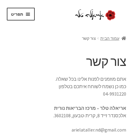
דלג
לדלג
תפריט
לתוכן
לניווט
בית
עמוד הבית
צור קשר
על עצמי
צור קשר
בלוג
חנות
אתם מוזמנים לפנות אלינו בכל שאלה.
כמו כן נשמח לשוחח איתכם בטלפון:
הרחב
שירותים
04-9931220
את
תפריט
אריאלה טלר – מרכז הבריאות נורית
צור קשר
הילד
אלכסנדר זייד 8, קרית-טבעון, 3602108.
arielataller.nd@gmail.com