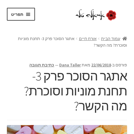
דלג
לדלג
תפריט
לתוכן
לניווט
בית
עמוד הבית
אורח חיים
אתגר הסוכר פרק 3- תחנת מוניות
וסוכרת? מה הקשר?
על עצמי
בלוג
פורסם ב-
22/06/2018
מאת
Dana Taller
—
כתיבת תגובה
אתגר הסוכר פרק 3-
חנות
תחנת מוניות וסוכרת?
הרחב
שירותים
את
מה הקשר?
תפריט
צור קשר
הילד