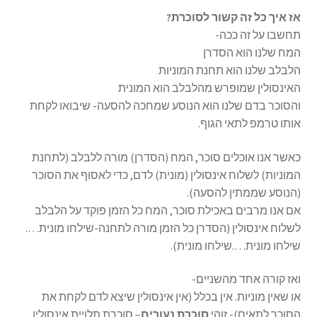
אז איך כל זה קשור לסוכרת?
תחשבו על זה ככה-
המח שלנו הוא הסדרן
הלבלב שלנו הוא תחנת המוניות
האינסולין שמופרש מהלבלב הוא המונית
והסוכר בדם שלנו הוא הנוסע שמחכה להסעה- שיבואו לקחת
אותו טרמפ לתאי הגוף.
כאשר אנו אוכלים סוכר, המח (הסדרן) מורה ללבלב (לתחנת
המוניות) לשלוח אינסולין (מונית) לדם, כדי לאסוף את הסוכר
(הנוסע שממתין להסעה).
אם אנו מרבים באכילת סוכר, המח כל הזמן פוקד על הלבלב
לשלוח אינסולין (הסדרן כל הזמן מורה לתחנה-שילחו מונית….
שילחו מונית….שילחו מונית).
ואז קורה אחד מהשניים-
או שאין מוניות. אין בכלל (אין אינסולין שיצא לדם לקחת את
הסוכר לתאים)- זוהי
סוכרת נעורים
– סוכרת תלויית אינסולין.