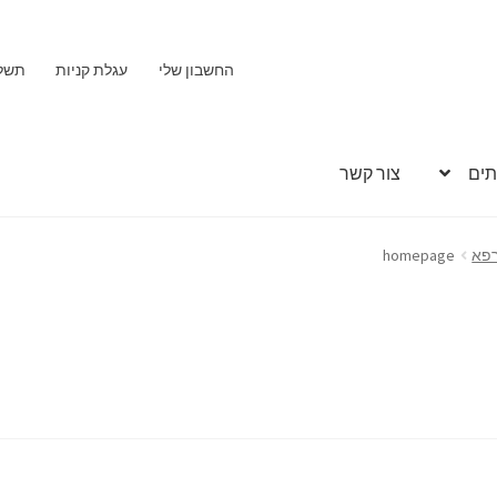
החשבון שלי
עגלת קניות
תשל
תים
צור קשר
רפא
homepage