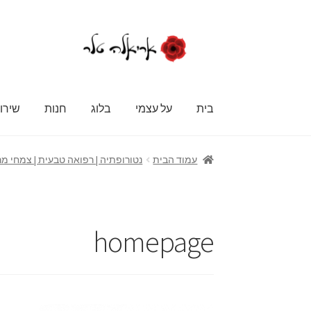
דלג
לדלג
לתוכן
לניווט
בית
על עצמי
בלוג
חנות
שירו
עמוד הבית
נטורופתיה | רפואה טבעית | צמחי מ
homepage