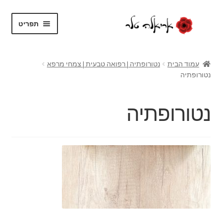
דלג
לדלג
תפריט
לתוכן
לניווט
בית
עמוד הבית
נטורופתיה | רפואה טבעית | צמחי מרפא
נטורופתיה
על עצמי
בלוג
נטורופתיה
חנות
הרחב
שירותים
את
תפריט
צור קשר
הילד