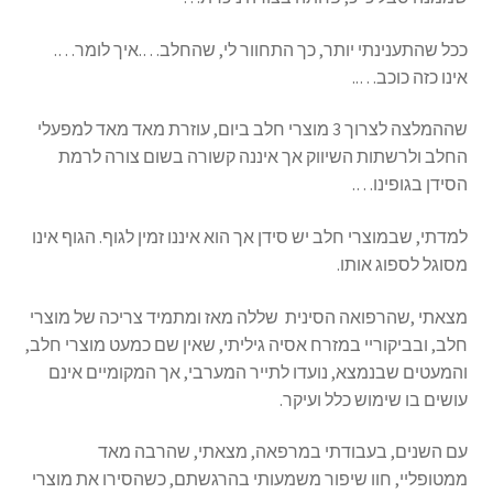
ככל שהתענינתי יותר, כך התחוור לי, שהחלב….איך לומר….
אינו כזה כוכב…..
שההמלצה לצרוך 3 מוצרי חלב ביום, עוזרת מאד מאד למפעלי
החלב ולרשתות השיווק אך איננה קשורה בשום צורה לרמת
הסידן בגופינו….
למדתי, שבמוצרי חלב יש סידן אך הוא איננו זמין לגוף. הגוף אינו
מסוגל לספוג אותו.
מצאתי ,שהרפואה הסינית שללה מאז ומתמיד צריכה של מוצרי
חלב, ובביקוריי במזרח אסיה גיליתי, שאין שם כמעט מוצרי חלב,
והמעטים שבנמצא, נועדו לתייר המערבי, אך המקומיים אינם
עושים בו שימוש כלל ועיקר.
עם השנים, בעבודתי במרפאה, מצאתי, שהרבה מאד
ממטופליי, חוו שיפור משמעותי בהרגשתם, כשהסירו את מוצרי