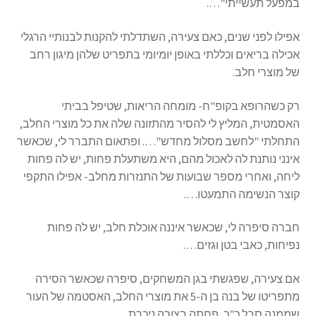
במפעל תעשייתי"….
אפילו לפני שנים, כאם צעירה, השתדלתי להקנות לבנותיי הרגלי
אכילה בריאים וכללתי באופן יומיומי בתפריט שלהן מיגון רחב
של מוצרי חלב.
רק כשהרופא בקופ"ח- מומחה הריאות, שטיפל בביתי
האסמטית, המליץ לי להסיר מהתזונה שלה את כל מוצרי החלב,
התחלתי "לחשב מסלול מחדש"…. ופתאום התברר לי, שכאשר
אינני נותנת לה לאכול מהם, היא משתעלת פחות, יש לה פחות
ליחה, ואחרי מספר שבועות של התנזרות מחלב- אפילו התקפי
קוצר הנשימה התמעטו….
חברה סיפרה לי, שכאשר איננה אוכלת חלב, יש לה פחות
נפיחות, כאבי בטן וגזים….
אם צעירה, שפגשתי בגן המשחקים, סיפרה שכאשר הסירה
מתפריטו של בנה בן ה-5 את מוצרי החלב, האסטמה של העור
שממנה סבל כ"כ, פחתה בצורה ניכרת…