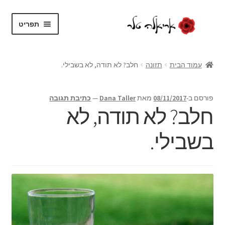
דלג
לדלג
תפריט
לתוכן
לניווט
בית
עמוד הבית
תזונה
חלב? לא תודה, לא בשבילי.
על עצמי
פורסם ב-
08/11/2017
מאת
Dana Taller
—
כתיבת תגובה
בלוג
חלב? לא תודה, לא
חנות
בשבילי.
הרחב
שירותים
את
תפריט
צור קשר
הילד